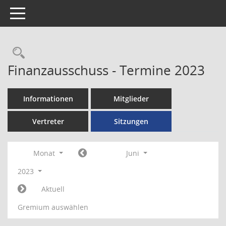
Toggle navigation
Rechercheauswahl
Finanzausschuss - Termine 2023
Informationen
Mitglieder
Vertreter
Sitzungen
Monat
Juni
2023
Aktuell
Gremium auswählen