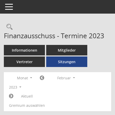
Toggle navigation
Rechercheauswahl
Finanzausschuss - Termine 2023
Informationen
Mitglieder
Vertreter
Sitzungen
Monat
Februar
2023
Aktuell
Gremium auswählen