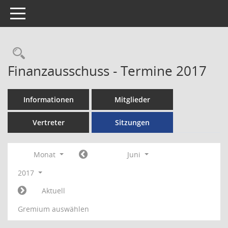
Toggle navigation
Rechercheauswahl
Finanzausschuss - Termine 2017
Informationen
Mitglieder
Vertreter
Sitzungen
Monat
Juni
2017
Aktuell
Gremium auswählen