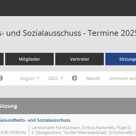
- und Sozialausschuss - Termine 202
Mitglieder
Vertreter
Sitzung
August
2025
Aktuell
Gremium au
Sitzung
Gesundheits- und Sozialausschuss
Landratsamt Nordsachsen, Schloss Hartenfels, Flügel D,
18:00-19:39 Uhr
2. Obergeschoss, "Großer Mehrzwecksaal", Schloßstraße 2