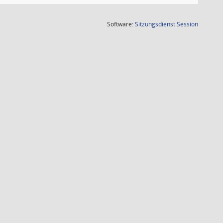
(Wird in
Software:
Sitzungsdienst
Session