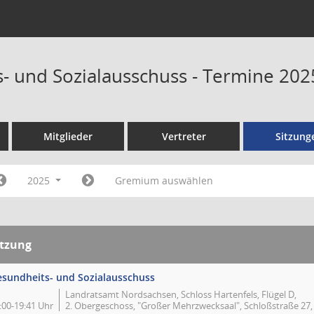
- und Sozialausschuss - Termine 202
Mitglieder
Vertreter
Sitzung
2025
Gremium auswählen
itzung
sundheits- und Sozialausschuss
Landratsamt Nordsachsen, Schloss Hartenfels, Flügel D,
:00-19:41 Uhr
2. Obergeschoss, "Großer Mehrzwecksaal", Schloßstraße 27