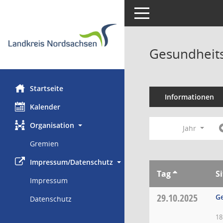
Toggle navigation
Gesundheits
Startseite
Informationen
Kalender
Organisation
Jahr
Gremien
Impressum/Datenschutz
Tag
S
Impressum
29.10.2025
Ge
Datenschutz
18