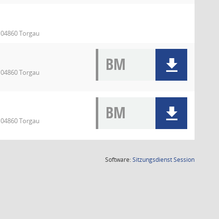
, 04860 Torgau
BM
, 04860 Torgau
BM
, 04860 Torgau
(Wird in
Software:
Sitzungsdienst
Session