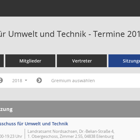
ür Umwelt und Technik - Termine 20
Mitglieder
Vertreter
Sitzung
2018
Gremium auswählen
tzung
sschuss für Umwelt und Technik
Landratsamt Nordsachsen, Dr.-Belian-Straße 4,
00-19:23 Uhr
1. Obergeschoss, Zimmer 2.55, 04838 Eilenburg