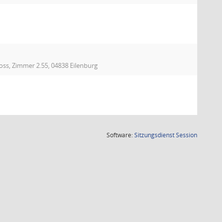
oss, Zimmer 2.55, 04838 Eilenburg
(Wird in
Software:
Sitzungsdienst
Session