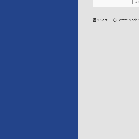
2
1 Satz
Letzte Änder