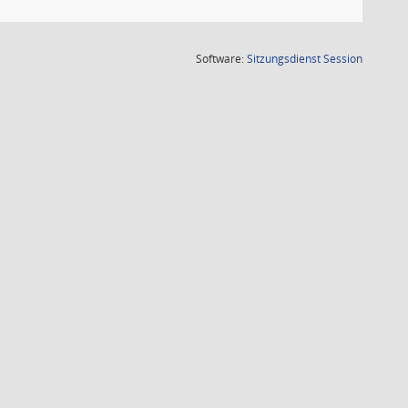
(Wird in
Software:
Sitzungsdienst
Session