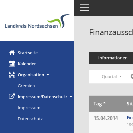
Toggle navigation
Finanzaussc
Startseite
Informationen
Kalender
Organisation
Quartal
Gremien
Impressum/Datenschutz
Tag
Si
Impressum
15.04.2014
Fi
Datenschutz
18:
L