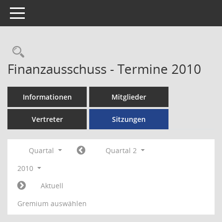
Toggle navigation
Rechercheauswahl
Finanzausschuss - Termine 2010
Informationen
Mitglieder
Vertreter
Sitzungen
Quartal
Quartal 2
2010
Aktuell
Gremium auswählen