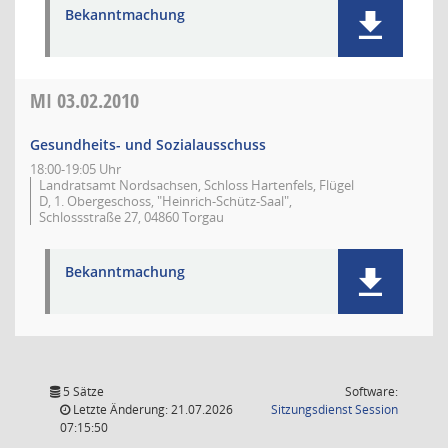
Bekanntmachung
MI
03.02.2010
Gesundheits- und Sozialausschuss
18:00-19:05 Uhr
Landratsamt Nordsachsen, Schloss Hartenfels, Flügel
D, 1. Obergeschoss, "Heinrich-Schütz-Saal",
Schlossstraße 27, 04860 Torgau
Bekanntmachung
5 Sätze
Software:
(Wird in
Letzte Änderung: 21.07.2026
Sitzungsdienst
Session
07:15:50