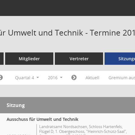
ür Umwelt und Technik - Termine 20
Mitglieder
Vertreter
Sitzung
Quartal 4
2016
Aktuell
Gremium au
Sitzung
Ausschuss für Umwelt und Technik
Landratsamt Nordsachsen, Schloss Hartenfels,
Flügel D, 1. Obergeschoss, "Heinrich-Schütz-Saal",