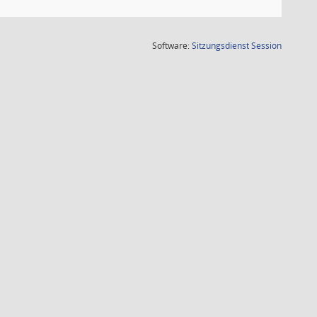
(Wird in
Software:
Sitzungsdienst
Session