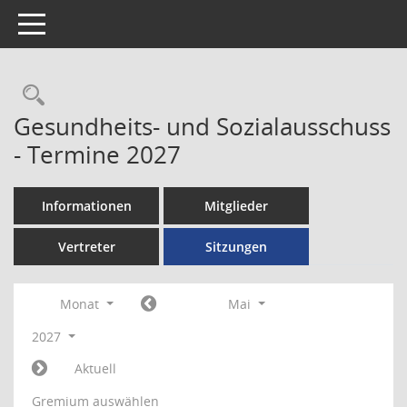
Toggle navigation
Rechercheauswahl
Gesundheits- und Sozialausschuss
- Termine 2027
Informationen
Mitglieder
Vertreter
Sitzungen
Monat
Mai
2027
Aktuell
Gremium auswählen