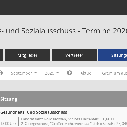
- und Sozialausschuss - Termine 202
Mitglieder
Vertreter
Sitzung
September
2026
Aktuell
Gremium au
Sitzung
Gesundheits- und Sozialausschuss
Landratsamt Nordsachsen, Schloss Hartenfels, Flügel D,
18:00 Uhr
2. Obergeschoss, "Großer Mehrzwecksaal", Schloßstraße 27, 04