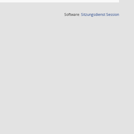
(Wird in
Software:
Sitzungsdienst
Session