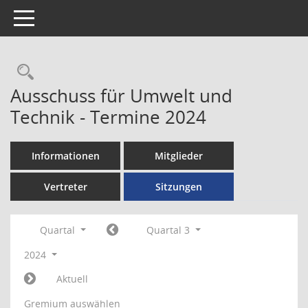
Toggle navigation
Rechercheauswahl
Ausschuss für Umwelt und
Technik - Termine 2024
Informationen
Mitglieder
Vertreter
Sitzungen
Quartal
Quartal 3
2024
Aktuell
Gremium auswählen