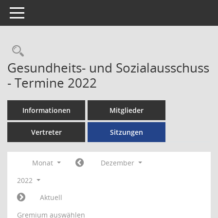
Toggle navigation
Rechercheauswahl
Gesundheits- und Sozialausschuss
- Termine 2022
Informationen
Mitglieder
Vertreter
Sitzungen
Monat
Dezember
2022
Aktuell
Gremium auswählen