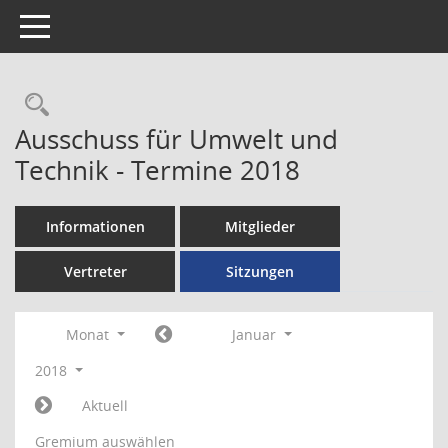
Toggle navigation
Rechercheauswahl
Ausschuss für Umwelt und
Technik - Termine 2018
Informationen
Mitglieder
Vertreter
Sitzungen
Monat
Januar
2018
Aktuell
Gremium auswählen