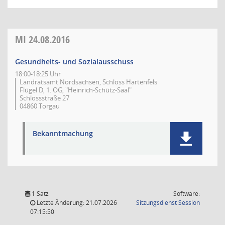
MI
24.08.2016
Gesundheits- und Sozialausschuss
18:00-18:25 Uhr
Landratsamt Nordsachsen, Schloss Hartenfels
Flügel D, 1. OG, "Heinrich-Schütz-Saal"
Schlossstraße 27
04860 Torgau
Bekanntmachung
1 Satz
Software:
(Wird in
Letzte Änderung: 21.07.2026
Sitzungsdienst
Session
07:15:50