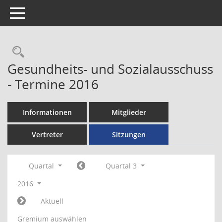
Toggle navigation
Rechercheauswahl
Gesundheits- und Sozialausschuss
- Termine 2016
Informationen
Mitglieder
Vertreter
Sitzungen
Quartal
Quartal 3
2016
Aktuell
Gremium auswählen