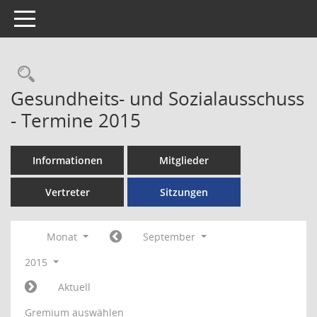
Toggle navigation
Rechercheauswahl
Gesundheits- und Sozialausschuss
- Termine 2015
Informationen
Mitglieder
Vertreter
Sitzungen
Monat
September
2015
Aktuell
Gremium auswählen