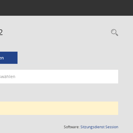
2
Rec
en
swählen
(Wird in
Software:
Sitzungsdienst
Session