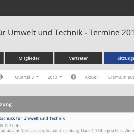
ür Umwelt und Technik - Termine 20
Mitglieder
Vertreter
Sitzung
Quartal 3
2010
Aktuell
Gremium au
tzung
sschuss für Umwelt und Technik
05-19:55 Uhr
andratsamt Nordsachsen, Standort Eilenburg, Haus 4, 1.Obergeschoss, Zimmer 