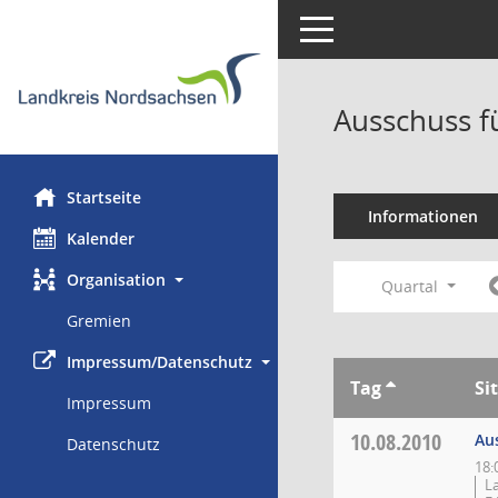
Toggle navigation
Ausschuss f
Startseite
Informationen
Kalender
Organisation
Quartal
Gremien
Impressum/Datenschutz
Tag
Si
Impressum
10.08.2010
Au
Datenschutz
18:
L