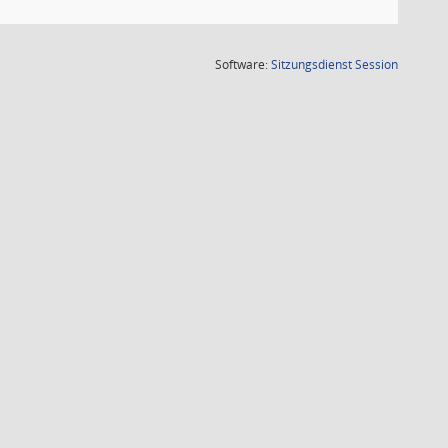
(Wird in
Software:
Sitzungsdienst
Session