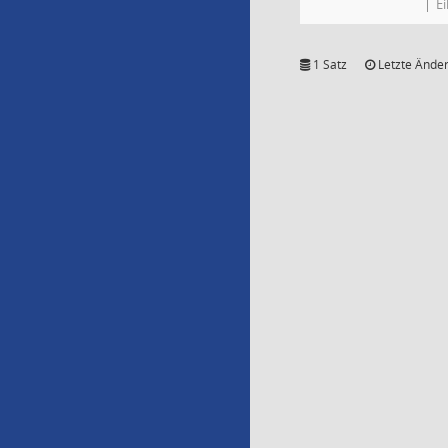
E
1 Satz
Letzte Änder