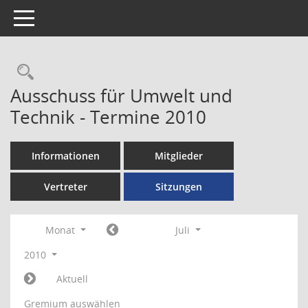
Toggle navigation
Rechercheauswahl
Ausschuss für Umwelt und
Technik - Termine 2010
Informationen
Mitglieder
Vertreter
Sitzungen
Monat
Juli
2010
Aktuell
Gremium auswählen