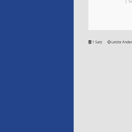
S
1 Satz
Letzte Änder