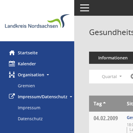
Toggle navigation
Gesundheits
Startseite
Informationen
Kalender
Organisation
Quartal
Gremien
Impressum/Datenschutz
Tag
Si
Impressum
04.02.2009
Ge
Datenschutz
18:
L