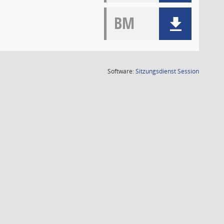
BM
(Wird in
Software:
Sitzungsdienst
Session