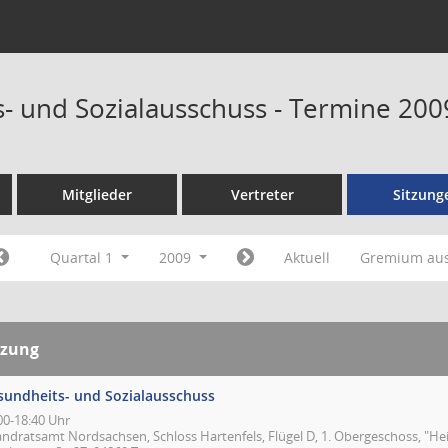
- und Sozialausschuss - Termine 200
Mitglieder
Vertreter
Sitzung
Quartal 1
2009
Aktuell
Gremium au
tzung
sundheits- und Sozialausschuss
00-18:40 Uhr
andratsamt Nordsachsen, Schloss Hartenfels, Flügel D, 1. Obergeschoss, "Hei