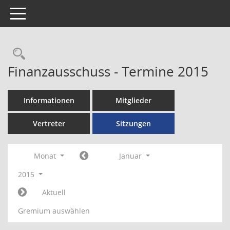
Toggle navigation
Rechercheauswahl
Finanzausschuss - Termine 2015
Informationen
Mitglieder
Vertreter
Sitzungen
Monat
Januar
2015
Aktuell
Gremium auswählen