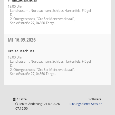
Finanzausschuss
18:00 Uhr
Landratsamt Nordsachsen, Schloss Hartenfels, Flügel
D,
2. Obergeschoss, "Großer Mehrzwecksaal",
Schloßstraße 27, 04860 Torgau
MI
16.09.2026
Kreisausschuss
18:00 Uhr
Landratsamt Nordsachsen, Schloss Hartenfels, Flügel
D,
2. Obergeschoss, "Großer Mehrzwecksaal",
Schloßstraße 27, 04860 Torgau
7 Sätze
Software:
(Wird in
Letzte Änderung: 21.07.2026
Sitzungsdienst
Session
07:15:50