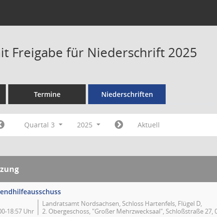
t Freigabe für Niederschrift 2025
Termine
Niederschriften
Quartal 3
2025
Aktuell
tzung
gendhilfeausschuss
Landratsamt Nordsachsen, Schloss Hartenfels, Flügel D,
00-18:57 Uhr
2. Obergeschoss, "Großer Mehrzwecksaal", Schloßstraße 27,