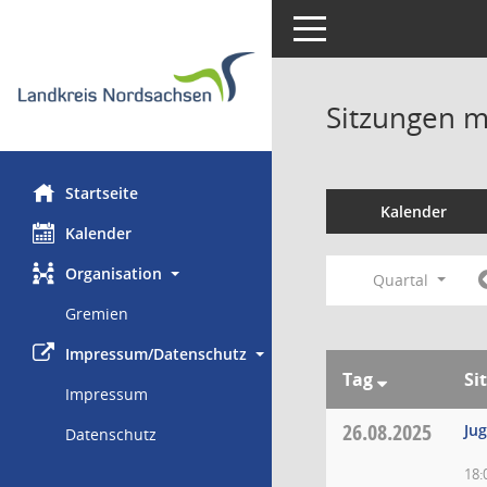
Toggle navigation
Sitzungen mi
Startseite
Kalender
Kalender
Organisation
Quartal
Gremien
Impressum/Datenschutz
Tag
Si
Impressum
26.08.2025
Ju
Datenschutz
18: