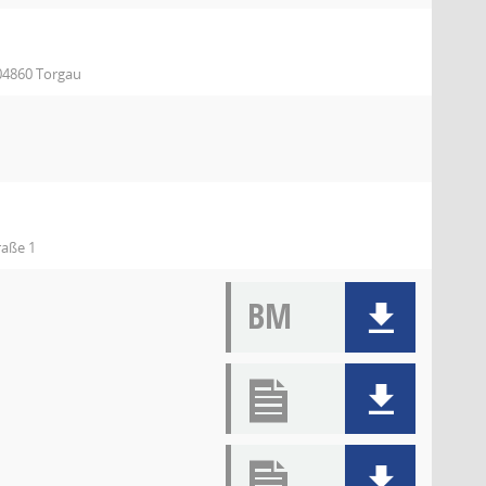
 04860 Torgau
raße 1
BM