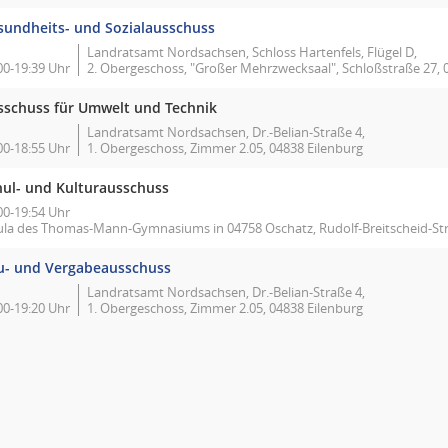
sundheits- und Sozialausschuss
Landratsamt Nordsachsen, Schloss Hartenfels, Flügel D,
00-19:39 Uhr
2. Obergeschoss, "Großer Mehrzwecksaal", Schloßstraße 27,
sschuss für Umwelt und Technik
Landratsamt Nordsachsen, Dr.-Belian-Straße 4,
00-18:55 Uhr
1. Obergeschoss, Zimmer 2.05, 04838 Eilenburg
hul- und Kulturausschuss
00-19:54 Uhr
ula des Thomas-Mann-Gymnasiums in 04758 Oschatz, Rudolf-Breitscheid-St
u- und Vergabeausschuss
Landratsamt Nordsachsen, Dr.-Belian-Straße 4,
00-19:20 Uhr
1. Obergeschoss, Zimmer 2.05, 04838 Eilenburg