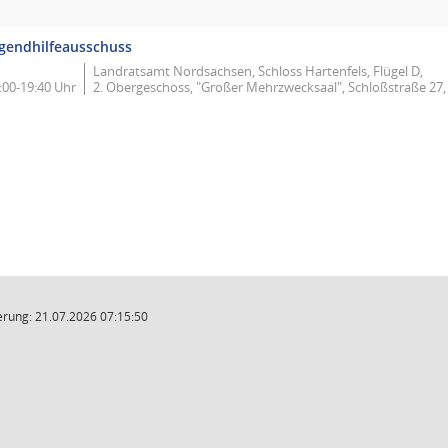
gendhilfeausschuss
Landratsamt Nordsachsen, Schloss Hartenfels, Flügel D,
:00-19:40 Uhr
2. Obergeschoss, "Großer Mehrzwecksaal", Schloßstraße 27
rung: 21.07.2026 07:15:50