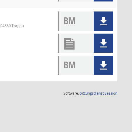
BM
, 04860 Torgau
BM
(Wird in
Software:
Sitzungsdienst
Session