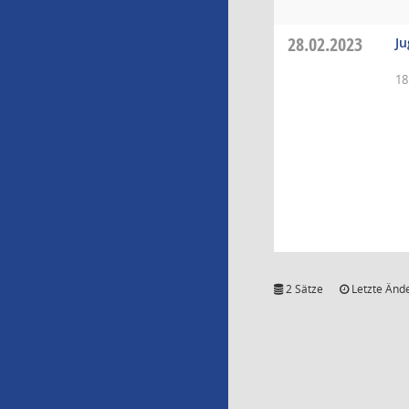
28.02.2023
Ju
18
2 Sätze
Letzte Ände