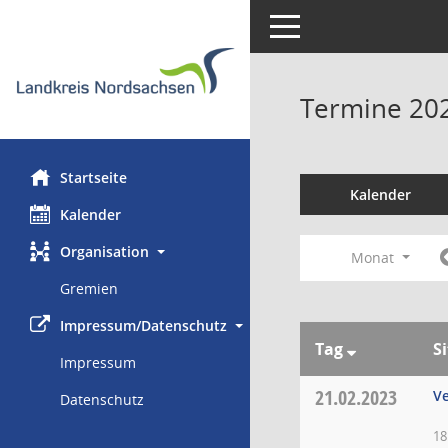
Toggle navigation
Termine 20
Startseite
Kalender
Kalender
Organisation
Monat
Gremien
Impressum/Datenschutz
Tag
S
Impressum
21.02.2023
V
Datenschutz
18