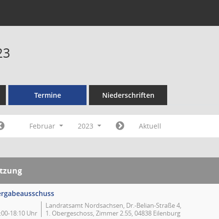
23
Termine
Niederschriften
Februar
2023
Aktuell
itzung
ergabeausschuss
Landratsamt Nordsachsen, Dr.-Belian-Straße 4,
:00-18:10 Uhr
1. Obergeschoss, Zimmer 2.55, 04838 Eilenburg