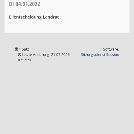
DI
04.01.2022
Eilentscheidung Landrat
1 Satz
Software:
(Wird in
Letzte Änderung: 21.07.2026
Sitzungsdienst
Session
07:15:50