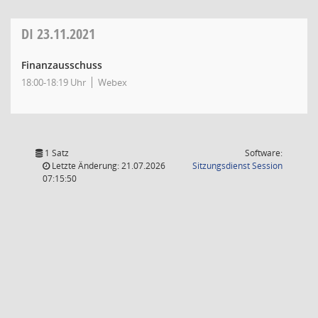
DI
23.11.2021
Finanzausschuss
18:00-18:19 Uhr
Webex
1 Satz
Software:
(Wird in
Letzte Änderung: 21.07.2026
Sitzungsdienst
Session
07:15:50