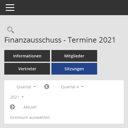
Toggle navigation
Rechercheauswahl
Finanzausschuss - Termine 2021
Informationen
Mitglieder
Vertreter
Sitzungen
Quartal
Quartal 4
2021
Aktuell
Gremium auswählen