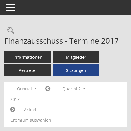
Toggle navigation
Rechercheauswahl
Finanzausschuss - Termine 2017
Informationen
Mitglieder
Vertreter
Sitzungen
Quartal
Quartal 2
2017
Aktuell
Gremium auswählen