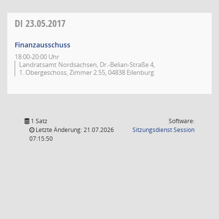
DI
23.05.2017
Finanzausschuss
18:00-20:00 Uhr
Landratsamt Nordsachsen, Dr.-Belian-Straße 4,
1. Obergeschoss, Zimmer 2.55, 04838 Eilenburg
1 Satz
Software:
(Wird in
Letzte Änderung: 21.07.2026
Sitzungsdienst
Session
07:15:50