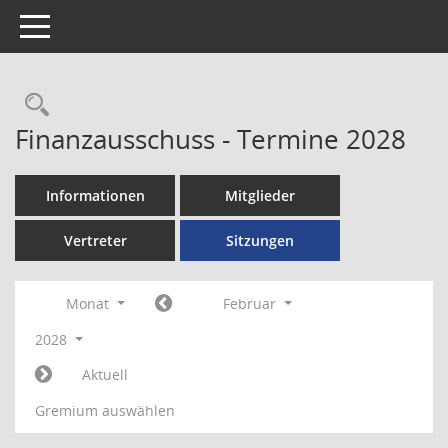
Toggle navigation
Rechercheauswahl
Finanzausschuss - Termine 2028
Informationen
Mitglieder
Vertreter
Sitzungen
Monat
Februar
2028
Aktuell
Gremium auswählen