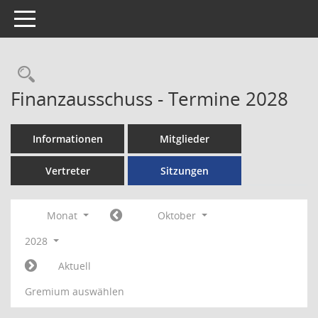
Toggle navigation
Rechercheauswahl
Finanzausschuss - Termine 2028
Informationen
Mitglieder
Vertreter
Sitzungen
Monat
Oktober
2028
Aktuell
Gremium auswählen