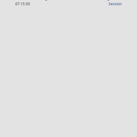
(Wird in
07:15:50
Session