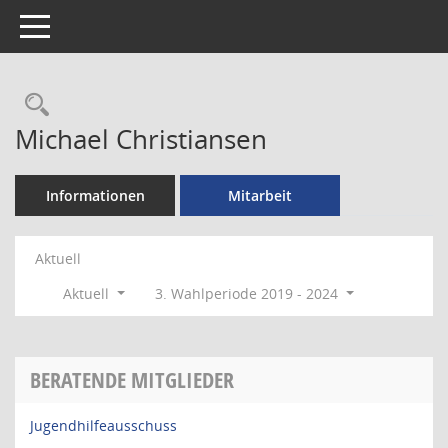
Toggle navigation
Rechercheauswahl
Michael Christiansen
Informationen
Mitarbeit
Aktuell
Aktuell
3. Wahlperiode 2019 - 2024
BERATENDE MITGLIEDER
Jugendhilfeausschuss