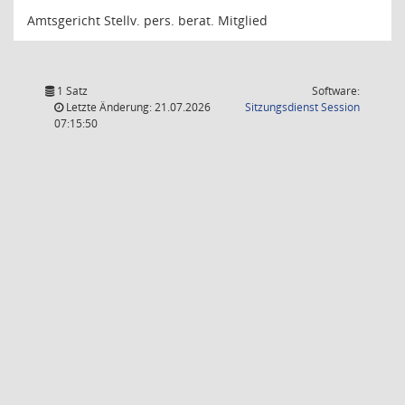
Amtsgericht Stellv. pers. berat. Mitglied
1 Satz
Software:
(Wird in
Letzte Änderung: 21.07.2026
Sitzungsdienst
Session
07:15:50