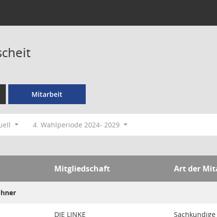
scheit
Mitarbeit
uell
4. Wahlperiode 2024- 2029
Mitgliedschaft
Art der Mit
ohner
DIE LINKE
Sachkundige