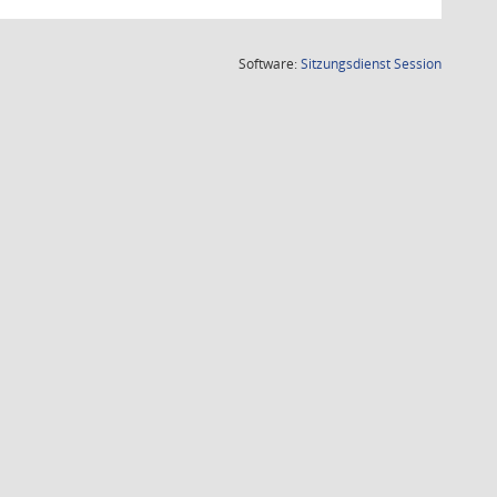
(Wird in
Software:
Sitzungsdienst
Session