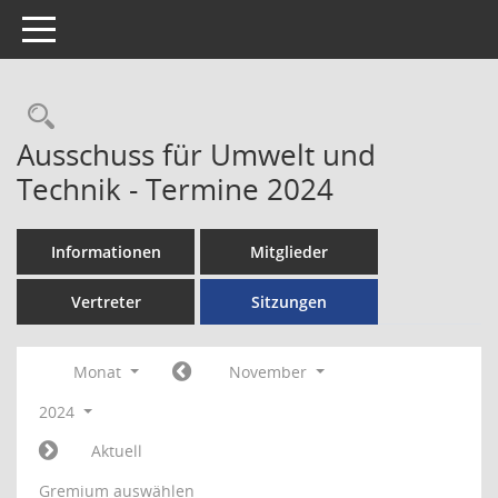
Toggle navigation
Rechercheauswahl
Ausschuss für Umwelt und
Technik - Termine 2024
Informationen
Mitglieder
Vertreter
Sitzungen
Monat
November
2024
Aktuell
Gremium auswählen