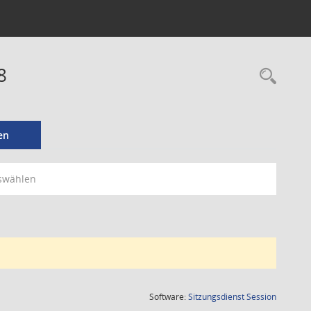
8
Rec
en
swählen
(Wird in
Software:
Sitzungsdienst
Session