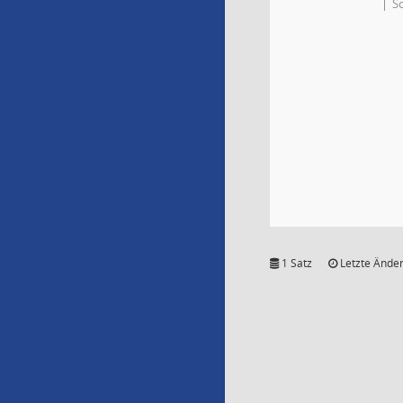
S
1 Satz
Letzte Änder