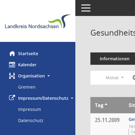
Toggle navigation
Gesundheits
Startseite
Informationen
Kalender
Organisation
Monat
Gremien
Impressum/Datenschutz
Tag
Si
Impressum
25.11.2009
Ge
Datenschutz
18:
L