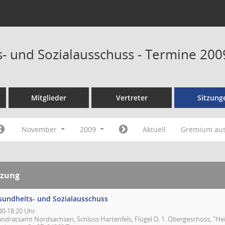
- und Sozialausschuss - Termine 200
Mitglieder
Vertreter
Sitzung
November
2009
Aktuell
Gremium au
tzung
sundheits- und Sozialausschuss
00-18:20 Uhr
andratsamt Nordsachsen, Schloss Hartenfels, Flügel D, 1. Obergeschoss, "Hei