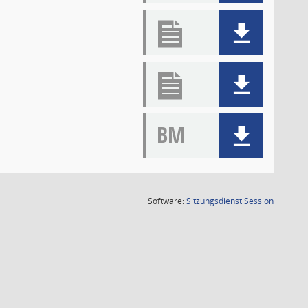
BM
(Wird in
Software:
Sitzungsdienst
Session